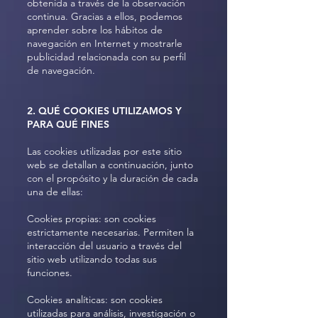
obtenida a través de la observación
continua. Gracias a ellos, podemos
aprender sobre los hábitos de
navegación en Internet y mostrarle
publicidad relacionada con su perfil
de navegación.
2. QUÉ COOKIES UTILIZAMOS Y
PARA QUÉ FINES
Las cookies utilizadas por este sitio
web se detallan a continuación, junto
con el propósito y la duración de cada
una de ellas:
Cookies propias: son cookies
estrictamente necesarias. Permiten la
interacción del usuario a través del
sitio web utilizando todas sus
funciones.
Cookies analíticas: son cookies
utilizadas para análisis, investigación o