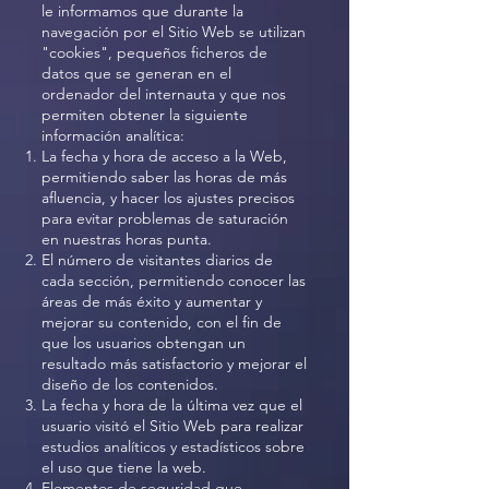
le informamos que durante la
navegación por el Sitio Web se utilizan
"cookies", pequeños ficheros de
datos que se generan en el
ordenador del internauta y que nos
permiten obtener la siguiente
información analítica:
La fecha y hora de acceso a la Web,
permitiendo saber las horas de más
afluencia, y hacer los ajustes precisos
para evitar problemas de saturación
en nuestras horas punta.
El número de visitantes diarios de
cada sección, permitiendo conocer las
áreas de más éxito y aumentar y
mejorar su contenido, con el fin de
que los usuarios obtengan un
resultado más satisfactorio y mejorar el
diseño de los contenidos.
La fecha y hora de la última vez que el
usuario visitó el Sitio Web para realizar
estudios analíticos y estadísticos sobre
el uso que tiene la web.
Elementos de seguridad que