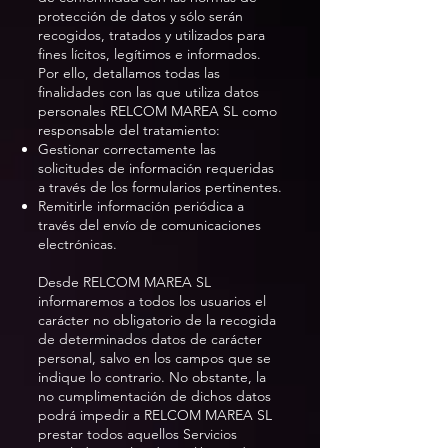
protección de datos y sólo serán
recogidos, tratados y utilizados para
fines lícitos, legítimos e informados.
Por ello, detallamos todas las
finalidades con las que utiliza datos
personales RELCOM MAREA SL como
responsable del tratamiento:
Gestionar correctamente las
solicitudes de información requeridas
a través de los formularios pertinentes.
Remitirle información periódica a
través del envío de comunicaciones
electrónicas.
Desde RELCOM MAREA SL
informaremos a todos los usuarios el
carácter no obligatorio de la recogida
de determinados datos de carácter
personal, salvo en los campos que se
indique lo contrario. No obstante, la
no cumplimentación de dichos datos
podrá impedir a RELCOM MAREA SL
prestar todos aquellos Servicios