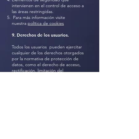
intervienen en el control de acceso a
las áreas restringidas.
Para más información visite
nuestra
política de cookies
9. Derechos de los usuarios.
Todos los usuarios pueden ejercitar
cualquier de los derechos otorgados
por la normativa de protección de
datos, como el derecho de acceso,
rectificación, limitación del
tratamiento, supresión, portabilidad
de datos y oposición que le asisten
mediante escrito dirigido a RELCOM
ubicada en C/ Resseguidora, 16-18
código postal 08302 de Mataró
(Barcelona) o enviando un correo
electrónico a
info@marea.es
. En el
caso de que considere, puede
presentar una reclamación ante la
Agencia Española de Protección de
Datos.